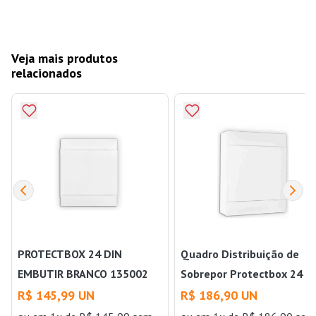
Veja mais produtos
relacionados
PROTECTBOX 24 DIN
Quadro Distribuição de
EMBUTIR BRANCO 135002
Sobrepor Protectbox 24 D
PIAL Quadro Distribuição de
135102 Branco Pial
R$ 145,99 UN
R$ 186,90 UN
Embutir Protectbox 24 Din