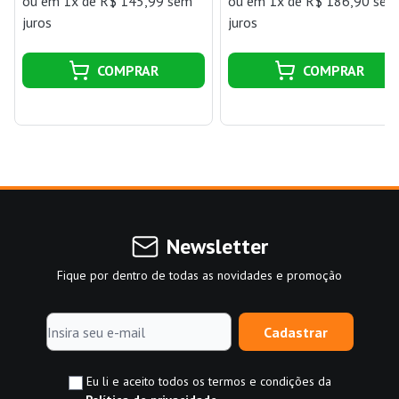
ou
em 1x de R$ 145,99 sem
ou
em 1x de R$ 186,90 sem
135002 Branco Pial
juros
juros
COMPRAR
COMPRAR
Newsletter
Fique por dentro de todas as novidades e promoção
Cadastrar
Eu li e aceito todos os termos e condições da