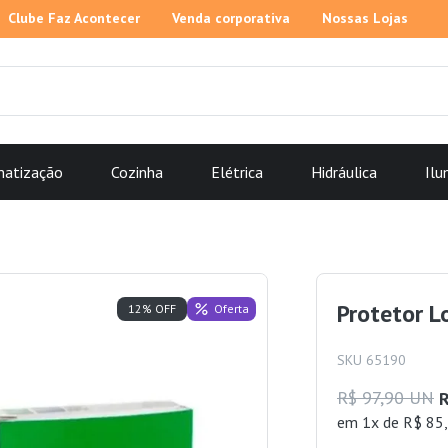
Clube Faz Acontecer
Venda corporativa
Nossas Lojas
matização
Cozinha
Elétrica
Hidráulica
Ilu
Protetor 
Oferta
12% OFF
SKU 65190
R$ 97,90 UN
R
em 1x de R$ 85,