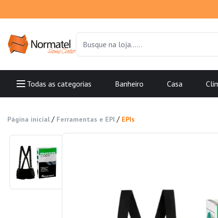
Todas as categorias
Banheiro
Casa
Cli
/
/
Página inicial
Ferramentas e EPI
EPIs