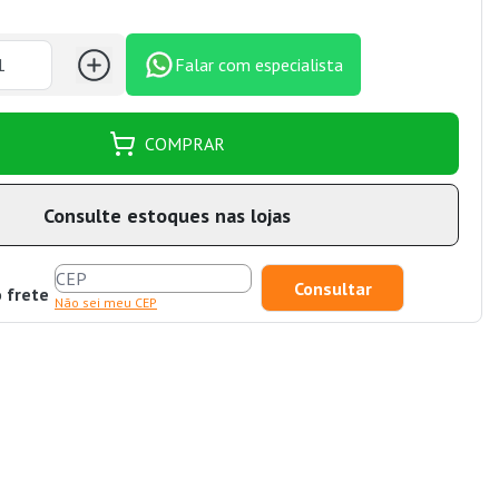
Falar com especialista
COMPRAR
Consulte estoques nas lojas
o frete
Não sei meu CEP