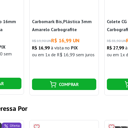
to 16mm
Carbomark Bis,Plástica 3mm
Colete CG
ta
Amarelo Carbografite
Carbograf
R$ 16,99 UN
R$ 19,90 UN
R$ 35,90 UN
PIX
R$ 16,99
à vista no
PIX
R$ 27,99
à
00 sem
ou
em 1x de R$ 16,99 sem juros
ou
em 1x d
AR
COMPRAR
ressa Por
Oferta