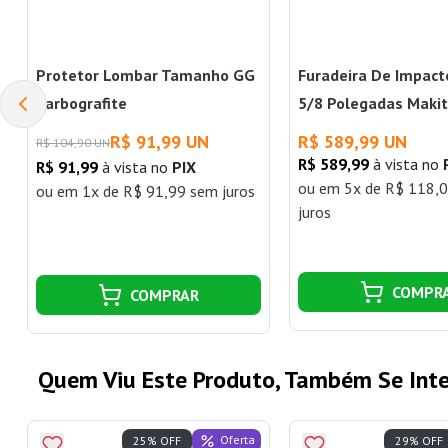
Protetor Lombar Tamanho GG
Furadeira De Impac
Carbografite
5/8 Polegadas Maki
R$ 91,99 UN
R$ 589,99 UN
R$ 104,90 UN
R$ 589,99
à vista no
R$ 91,99
à vista no
PIX
ou
em 5x de R$ 118,
ou
em 1x de R$ 91,99 sem juros
juros
COMPR
COMPRAR
Quem Viu Este Produto, Também Se Inte
Oferta
25% OFF
29% OFF