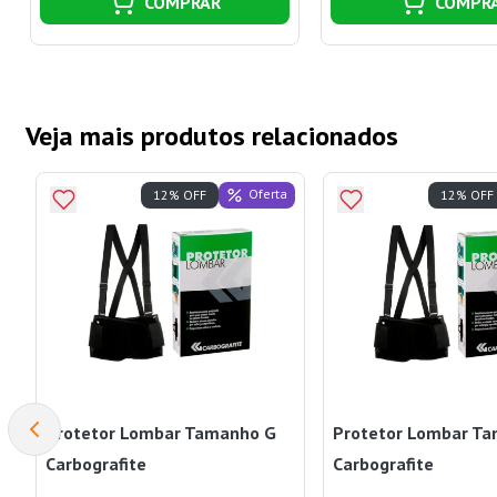
COMPRAR
COMPR
Veja mais produtos relacionados
Oferta
12% OFF
12% OFF
Protetor Lombar Tamanho G
Protetor Lombar T
Carbografite
Carbografite