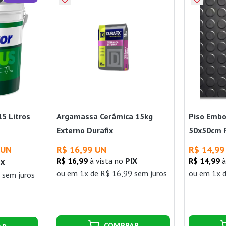
15 Litros
Argamassa Cerâmica 15kg
Piso Embo
Externo Durafix
50x50cm 
 UN
R$ 16,99 UN
R$ 14,99
R$ 16,99
à vista no
PIX
R$ 14,99
à
IX
ou
em 1x de R$ 16,99 sem juros
ou
em 1x d
 sem juros
COMPRAR