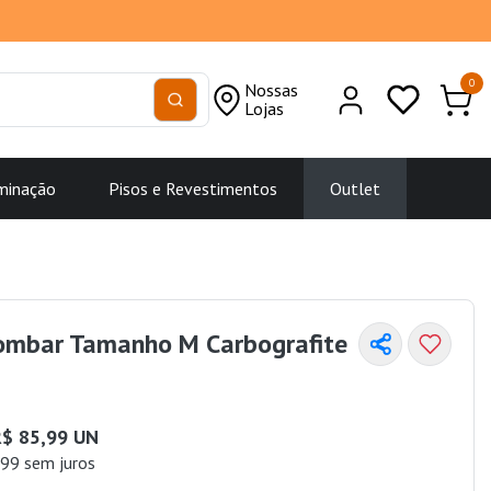
0
Nossas
Lojas
minação
Pisos e Revestimentos
Outlet
Lombar Tamanho M Carbografite
$ 85,99 UN
99 sem juros