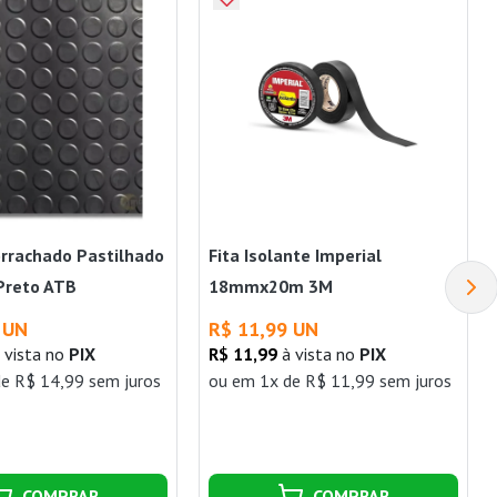
rrachado Pastilhado
Fita Isolante Imperial
Preto ATB
18mmx20m 3M
 UN
R$ 11,99 UN
 vista no
PIX
R$ 11,99
à vista no
PIX
e R$ 14,99 sem juros
ou
em 1x de R$ 11,99 sem juros
COMPRAR
COMPRAR