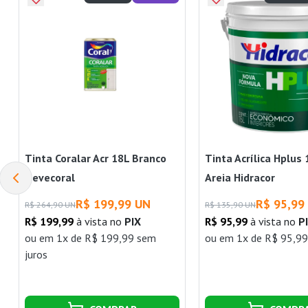
Tinta Coralar Acr 18L Branco
Tinta Acrílica Hplus 
Nevecoral
Areia Hidracor
R$ 199,99 UN
R$ 95,99
R$ 264,90 UN
R$ 135,90 UN
R$ 199,99
à vista no
PIX
R$ 95,99
à vista no
P
ou
em 1x de R$ 199,99 sem
ou
em 1x de R$ 95,99
juros