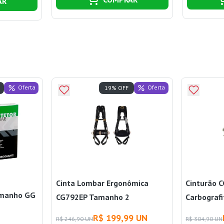
AR
Oferta
Oferta
19% OFF
Cinta Lombar Ergonômica
Cinturão 
amanho GG
CG792EP Tamanho 2
Carbografi
Carbografite
R$ 199,99 UN
R$ 246,90 UN
R$ 304,90 UN