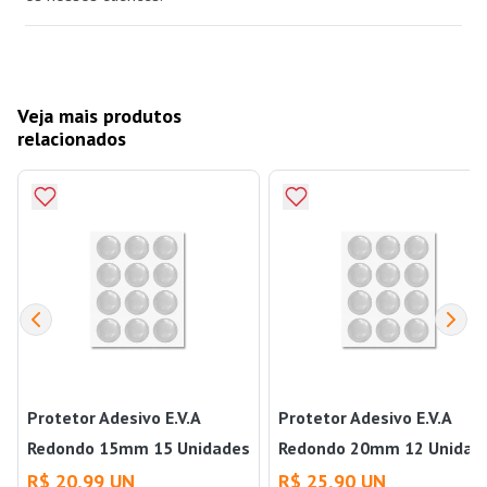
Veja mais produtos
relacionados
Protetor Adesivo E.V.A
Protetor Adesivo E.V.A
Redondo 15mm 15 Unidades
Redondo 20mm 12 Unidad
Transparente Bemfixa
Transparente Bemfixa
R$ 20,99 UN
R$ 25,90 UN