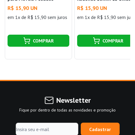
Quadrado 30mm 8
Bege Bemfixa
R$ 15,90 UN
R$ 15,90 UN
Unidades Bege Bemfixa
em 1x de R$ 15,90 sem juros
em 1x de R$ 15,90 sem juro
COMPRAR
COMPRAR
Newsletter
Fique por dentro de todas as novidades e promoção
Cadastrar