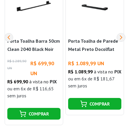
Porta Toalha Barra 50cm
Porta Toalha de Parede
Clean 2040 Black Noir
Metal Preto Docolflat
Deca
Onix
R$ 1.289,90
R
R$ 699,90
R$ 1.089,99 UN
UN
R$ 1.089,99
à vista no
PIX
UN
ou
em 6x de R$ 181,67
R$ 699,90
à vista no
PIX
sem juros
j
ou
em 6x de R$ 116,65
sem juros
COMPRAR
COMPRAR