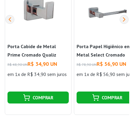
Porta Cabide de Metal
Porta Papel Higiênico em
Prime Cromado Qualiz
Metal Select Cromado
Qualiz
R$ 34,90 UN
R$ 56,90 UN
R$ 48,90 UN
R$ 78,90 UN
em 1x de R$ 34,90 sem juros
em 1x de R$ 56,90 sem juro
COMPRAR
COMPRAR