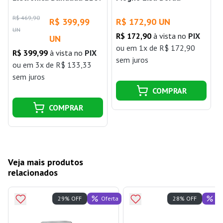
6000w Lorenzetti
Pintada 30mm x 800mm
R$ 469,90
R$ 399,99
R$ 172,90 UN
x 2100mm Colmeia
UN
R$ 172,90
à vista no
PIX
UN
ou
em 1x de R$ 172,90
R$ 399,99
à vista no
PIX
sem juros
ou
em 3x de R$ 133,33
sem juros
COMPRAR
COMPRAR
Veja mais produtos
relacionados
Oferta
Of
29% OFF
28% OFF