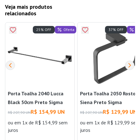
Veja mais produtos
relacionados
Oferta
Of
25% OFF
37% OFF
Porta Toalha 2040 Lucca
Porta Toalha 2050 Rosto
Black 50cm Preto Sigma
Siena Preto Sigma
R$ 154,99 UN
R$ 129,99 UN
R$ 207,90 UN
R$ 207,90 UN
ou
em 1x de R$ 154,99 sem
ou
em 1x de R$ 129,99 sem
juros
juros