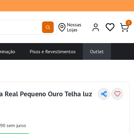
0
Nossas
Lojas
minação
Pisos e Revestimentos
Outlet
a Real Pequeno Ouro Telha luz
90 sem juros