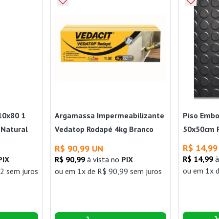
10x80 1
Argamassa Impermeabilizante
Piso Embo
 Natural
Vedatop Rodapé 4kg Branco
50x50cm 
er
Vedacit
R$ 14,99
R$ 90,99 UN
R$ 14,99
à
PIX
R$ 90,99
à vista no
PIX
ou
em 1x d
2 sem juros
ou
em 1x de R$ 90,99 sem juros