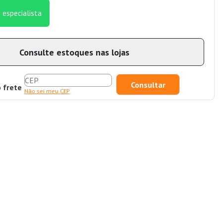
 especialista
Consulte estoques nas lojas
o frete
Não sei meu CEP