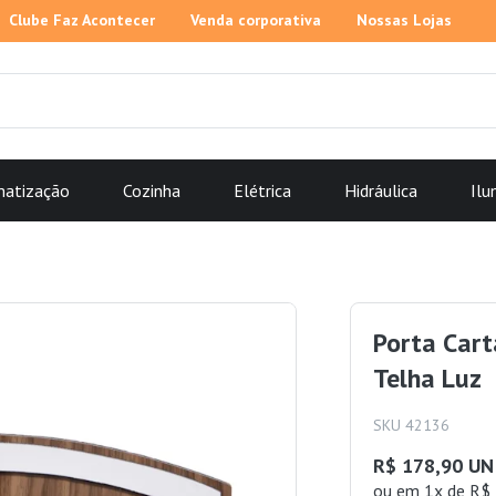
Clube Faz Acontecer
Venda corporativa
Nossas Lojas
matização
Cozinha
Elétrica
Hidráulica
Ilu
Porta Car
Telha Luz
SKU 42136
R$ 178,90 UN
ou
em 1x de R$ 