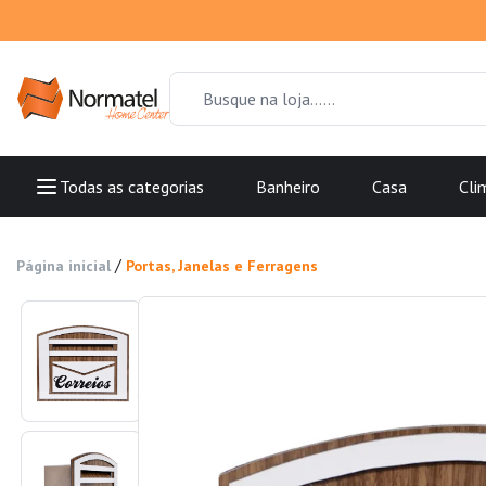
Todas as categorias
Banheiro
Casa
Cli
/
Página inicial
Portas, Janelas e Ferragens