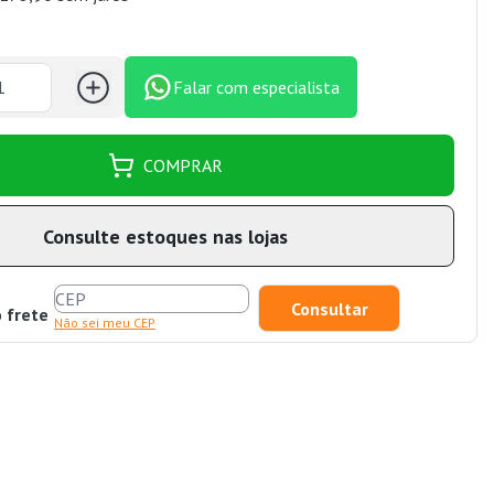
Falar com especialista
COMPRAR
Consulte estoques nas lojas
o frete
Não sei meu CEP