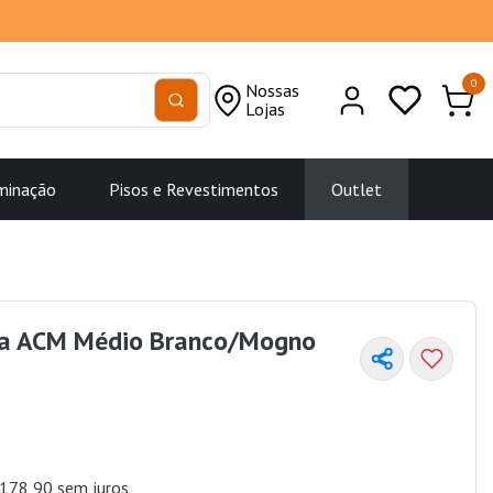
0
Nossas
Lojas
minação
Pisos e Revestimentos
Outlet
ta ACM Médio Branco/Mogno
178,90 sem juros