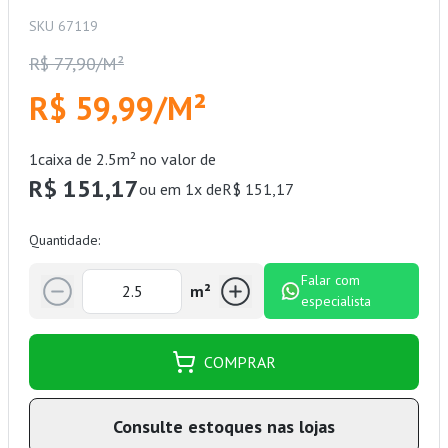
SKU 67119
R$ 77,90/M²
R$ 59,99/M²
1
caixa de 2.5m² no valor de
R$ 151,17
ou em 1x de
R$ 151,17
Quantidade:
Falar com
m²
especialista
COMPRAR
Consulte estoques nas lojas