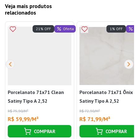
Veja mais produtos
relacionados
Oferta
Of
21% OFF
1% OFF
Porcelanato 71x71 Clean
Porcelanato 71x71 Ônix O
Satiny Tipo A 2,52
Satiny Tipo A 2,52
Embramaco
Embramaco
R$ 75,90/M²
R$ 72,90/M²
R$ 59,99/M²
R$ 71,99/M²
COMPRAR
COMPRAR