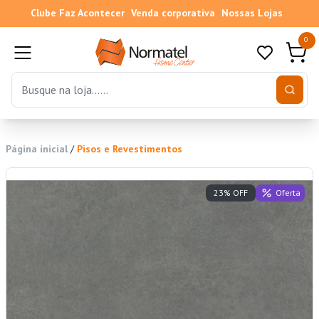
Clube Faz Acontecer
Venda corporativa
Nossas Lojas
0
Página inicial
/
Pisos e Revestimentos
Oferta
23% OFF