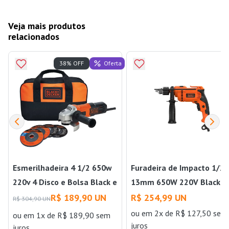
Veja mais produtos
relacionados
Oferta
38% OFF
Esmerilhadeira 4 1/2 650w
Furadeira de Impacto 1/2''
220v 4 Disco e Bolsa Black e
13mm 650W 220V Black &
Decker
Decker
R$ 189,90 UN
R$ 254,99 UN
R$ 304,90 UN
ou
em 2x de R$ 127,50 sem
ou
em 1x de R$ 189,90 sem
juros
juros