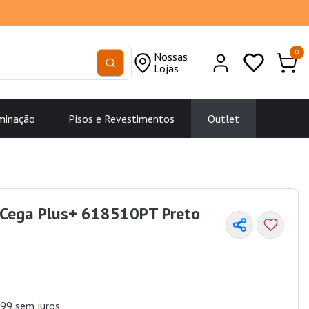
0
Nossas
Lojas
minação
Pisos e Revestimentos
Outlet
 Cega Plus+ 618510PT Preto
99 sem juros