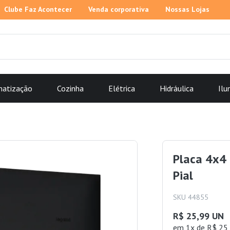
Clube Faz Acontecer
Venda corporativa
Nossas Lojas
matização
Cozinha
Elétrica
Hidráulica
Ilu
Placa 4x4
Pial
SKU 44855
R$ 25,99 UN
em 1x de R$ 25,