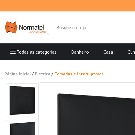
Todas as categorias
Banheiro
Casa
Cli
/
/
Página inicial
Elétrica
Tomadas e Interruptores