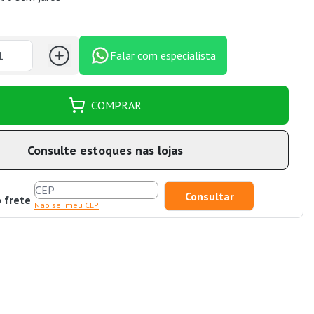
Falar com especialista
COMPRAR
Consulte estoques nas lojas
o frete
Não sei meu CEP