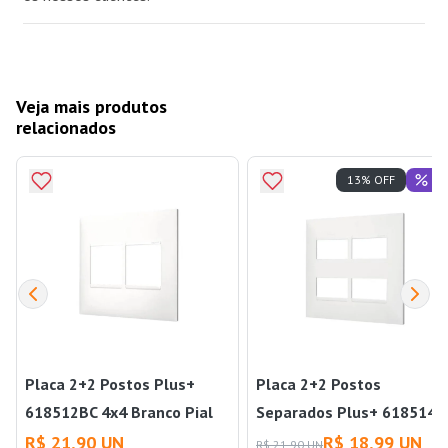
Veja mais produtos
relacionados
Of
13% OFF
Placa 2+2 Postos Plus+
Placa 2+2 Postos
618512BC 4x4 Branco Pial
Separados Plus+ 618514B
4x4 Branco Pial
R$ 21,90 UN
R$ 18,99 UN
R$ 21,90 UN