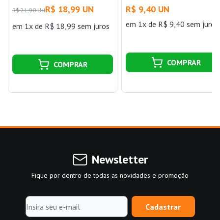
4x4 Branco Pial
663220 Branco Pial
R$ 18,99 UN
R$ 9,40 UN
R$ 21,90 UN
em 1x de R$ 9,40 sem juros
em 1x de R$ 18,99 sem juros
COMPRAR
COMPRAR
Newsletter
Fique por dentro de todas as novidades e promoção
Cadastrar