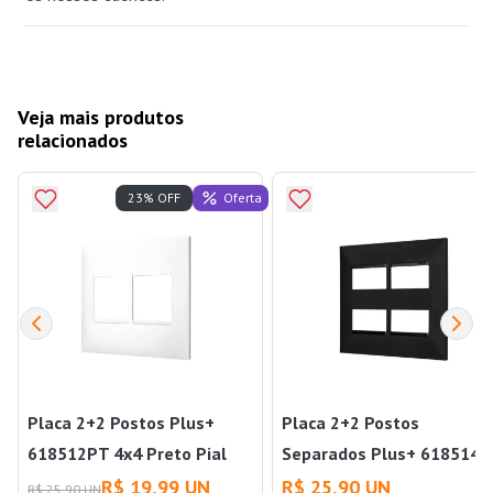
Veja mais produtos
relacionados
Oferta
23% OFF
Placa 2+2 Postos Plus+
Placa 2+2 Postos
618512PT 4x4 Preto Pial
Separados Plus+ 618514P
4x4 Preto Pial
R$ 19,99 UN
R$ 25,90 UN
R$ 25,90 UN