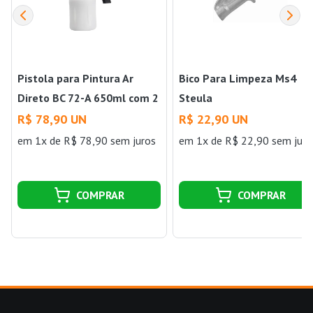
Pistola para Pintura Ar
Bico Para Limpeza Ms4
Direto BC 72-A 650ml com 2
Steula
Bicos Steula
R$ 78,90 UN
R$ 22,90 UN
em 1x de R$ 78,90 sem juros
em 1x de R$ 22,90 sem juro
COMPRAR
COMPRAR