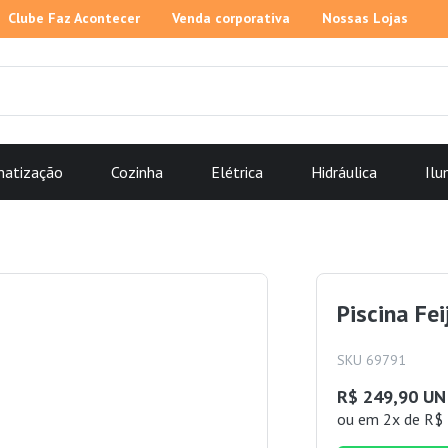
Clube Faz Acontecer
Venda corporativa
Nossas Lojas
matização
Cozinha
Elétrica
Hidráulica
Ilu
Piscina Fe
SKU 69791
R$ 249,90 UN
ou
em 2x de R$ 