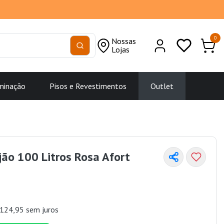
0
Nossas
Lojas
minação
Pisos e Revestimentos
Outlet
ijão 100 Litros Rosa Afort
124,95 sem juros