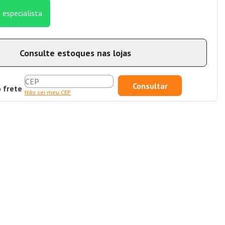
 especialista
Consulte estoques nas lojas
o frete
Não sei meu CEP