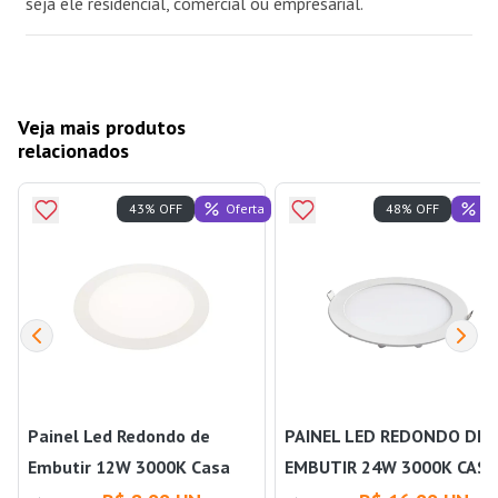
seja ele residencial, comercial ou empresarial.
Veja mais produtos
relacionados
Oferta
Of
43% OFF
48% OFF
Painel Led Redondo de
PAINEL LED REDONDO DE
Embutir 12W 3000K Casa
EMBUTIR 24W 3000K CASA