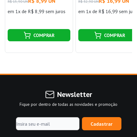
OK
OK
R$ 8,99 UN
R$ 16,99 UN
R$ 15,90 UN
R$ 32,90 UN
em 1x de R$ 8,99 sem juros
em 1x de R$ 16,99 sem juro
COMPRAR
COMPRAR
Newsletter
Fique por dentro de todas as novidades e promoção
Cadastrar