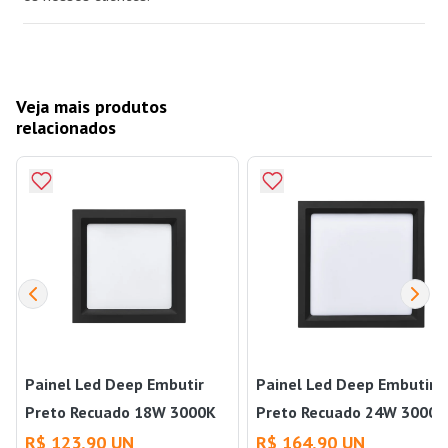
Veja mais produtos
relacionados
Painel Led Deep Embutir
Painel Led Deep Embutir
Preto Recuado 18W 3000K
Preto Recuado 24W 3000K
Luz Amarela Bivolt Stella
Luz Amarela Bivolt Stella
R$ 123,90 UN
R$ 164,90 UN