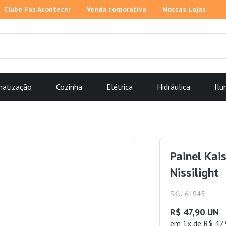
Clube Faz Acontecer
Venda corporativa
Nossas Lojas
matização
Cozinha
Elétrica
Hidráulica
Ilu
Painel Ka
Nissilight
SKU 61945
R$ 47,90 UN
em 1x de R$ 47,