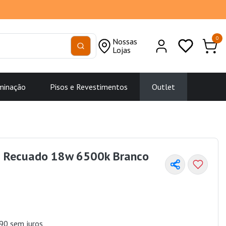
0
Nossas
Lojas
minação
Pisos e Revestimentos
Outlet
is Recuado 18w 6500k Branco
90 sem juros