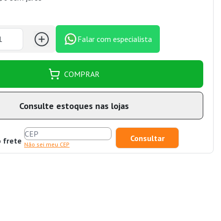
Falar com especialista
COMPRAR
Consulte estoques nas lojas
o frete
Não sei meu CEP