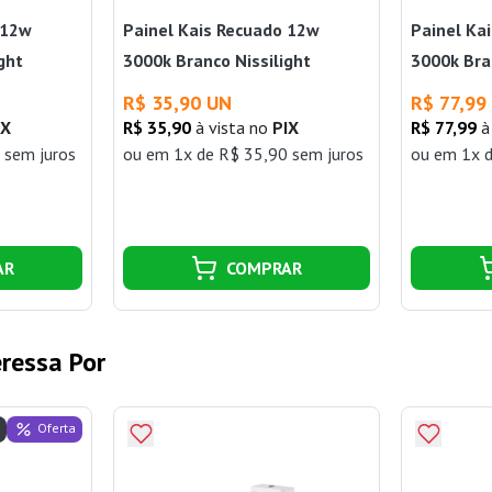
 12w
Painel Kais Recuado 12w
Painel Ka
ght
3000k Branco Nissilight
3000k Bra
R$ 35,90 UN
R$ 77,99
IX
R$ 35,90
à vista no
PIX
R$ 77,99
à
 sem juros
ou
em 1x de R$ 35,90 sem juros
ou
em 1x d
AR
COMPRAR
ressa Por
Oferta