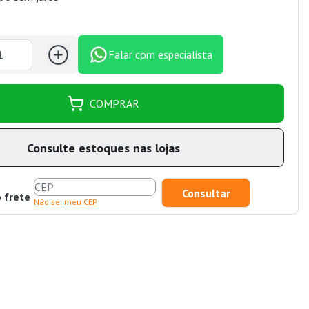
Falar com especialista
COMPRAR
Consulte estoques nas lojas
o frete
Não sei meu CEP