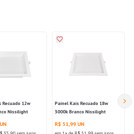
is Recuado 12w
Painel Kais Recuado 18w
co Nissilight
3000k Branco Nissilight
 UN
R$ 51,99 UN
$ 35,90 sem juros
em 1x de R$ 51,99 sem juros