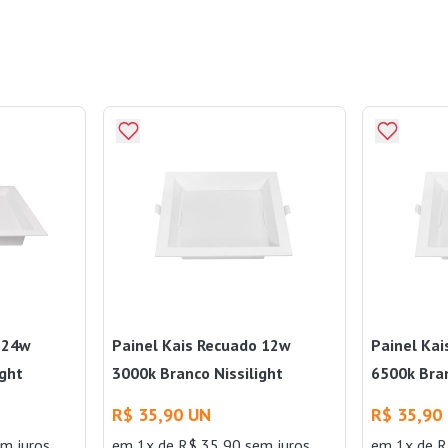
o 24w
Painel Kais Recuado 12w
Painel Ka
ight
3000k Branco Nissilight
6500k Bran
R$ 35,90 UN
R$ 35,90
m juros
em 1x de R$ 35,90 sem juros
em 1x de R