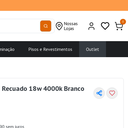
0
Nossas
Lojas
minação
Pisos e Revestimentos
Outlet
is Recuado 18w 4000k Branco
90 sem juros