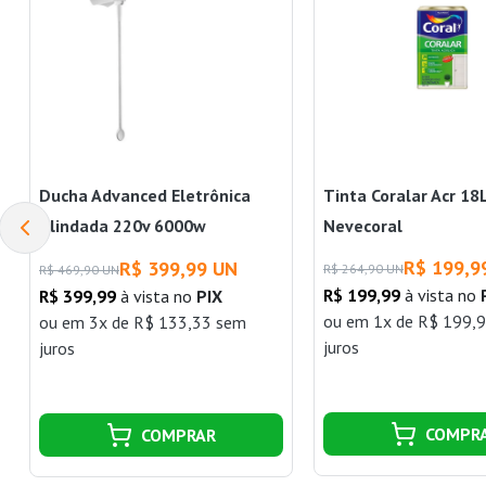
Ducha Advanced Eletrônica
Tinta Coralar Acr 18
Blindada 220v 6000w
Nevecoral
Lorenzetti
R$ 199,9
R$ 399,99 UN
R$ 264,90 UN
R$ 469,90 UN
R$ 199,99
à vista no
R$ 399,99
à vista no
PIX
ou
em 1x de R$ 199,
ou
em 3x de R$ 133,33 sem
juros
juros
COMPR
COMPRAR