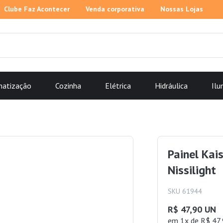
Clube Faz Acontecer
Venda corporativa
Nossas Lojas
matização
Cozinha
Elétrica
Hidráulica
Ilu
Painel Ka
Nissilight
SKU 61944
R$ 47,90 UN
em 1x de R$ 47,