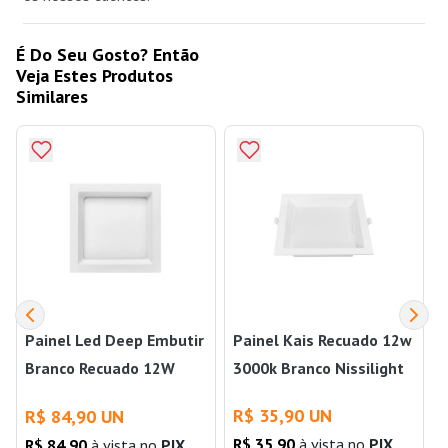
É Do Seu Gosto? Então
Veja Estes Produtos
Similares
Painel Led Deep Embutir
Painel Kais Recuado 12w
Branco Recuado 12W
3000k Branco Nissilight
4000K Luz Neutra Bivolt
R$ 35,90 UN
R$ 84,90 UN
Stella
R$ 35,90
à vista no
PIX
R$ 84,90
à vista no
PIX