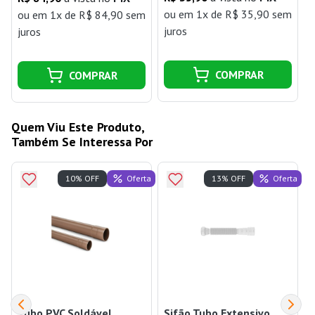
ou
em 1x de R$ 35,90 sem
ou
em 1x de R$ 84,90 sem
juros
j
juros
COMPRAR
COMPRAR
Quem Viu Este Produto,
Também Se Interessa Por
Oferta
Oferta
10% OFF
13% OFF
Tubo PVC Soldável
Sifão Tubo Extensivo