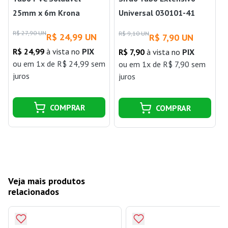
25mm x 6m Krona
Universal 030101-41
Branco Blukit
R$ 27,90 UN
R$ 9,10 UN
R$ 24,99 UN
R$ 7,90 UN
R$ 24,99
à vista no
PIX
R$ 7,90
à vista no
PIX
ou
em 1x de R$ 24,99 sem
ou
em 1x de R$ 7,90 sem
juros
juros
j
COMPRAR
COMPRAR
Veja mais produtos
relacionados