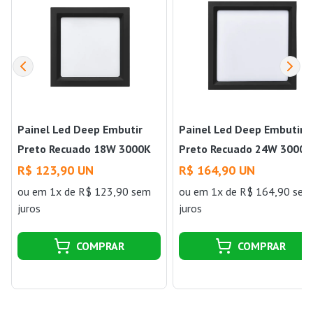
Painel Led Deep Embutir
Painel Led Deep Embutir
Preto Recuado 18W 3000K
Preto Recuado 24W 3000K
Luz Amarela Bivolt Stella
Luz Amarela Bivolt Stella
R$ 123,90 UN
R$ 164,90 UN
ou
em 1x de R$ 123,90 sem
ou
em 1x de R$ 164,90 sem
juros
juros
COMPRAR
COMPRAR