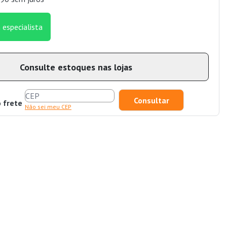
 especialista
Consulte estoques nas lojas
o frete
Não sei meu CEP