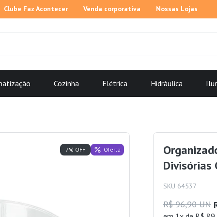
Clube Faz Acontecer
Venda corporativa
Nossas Lojas
matização
Cozinha
Elétrica
Hidráulica
Ilu
Organizad
Oferta
7% OFF
Divisórias
SKU 64537
R$ 96,90 UN
em 1x de R$ 89,