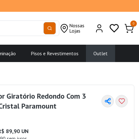
0
Nossas
Lojas
minação
Pisos e Revestimentos
Outlet
or Giratório Redondo Com 3
 Cristal Paramount
R$ 89,90 UN
90 sem juros