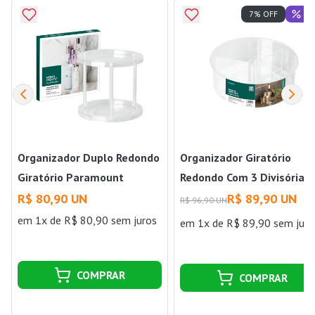
Of
7% OFF
Organizador Duplo Redondo
Organizador Giratório
Giratório Paramount
Redondo Com 3 Divisórias
Cristal Paramount
R$ 80,90 UN
R$ 89,90 UN
R$ 96,90 UN
em 1x de R$ 80,90 sem juros
em 1x de R$ 89,90 sem juro
COMPRAR
COMPRAR