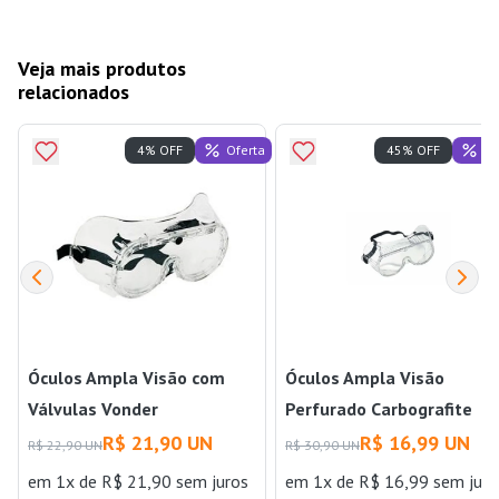
Veja mais produtos
relacionados
Oferta
Of
4% OFF
45% OFF
Óculos Ampla Visão com
Óculos Ampla Visão
Válvulas Vonder
Perfurado Carbografite
R$ 21,90 UN
R$ 16,99 UN
R$ 22,90 UN
R$ 30,90 UN
em 1x de R$ 21,90 sem juros
em 1x de R$ 16,99 sem juro