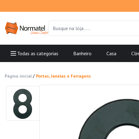
Todas as categorias
Banheiro
Casa
Cli
/
Página inicial
Portas, Janelas e Ferragens