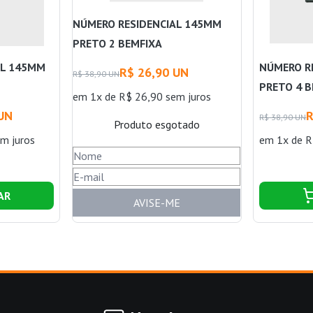
NÚMERO RESIDENCIAL 145MM
PRETO 2 BEMFIXA
AL 145MM
NÚMERO R
R$ 26,90 UN
R$ 38,90 UN
PRETO 4 
em 1x de R$ 26,90 sem juros
 UN
R
R$ 38,90 UN
Produto esgotado
m juros
em 1x de R
AR
AVISE-ME