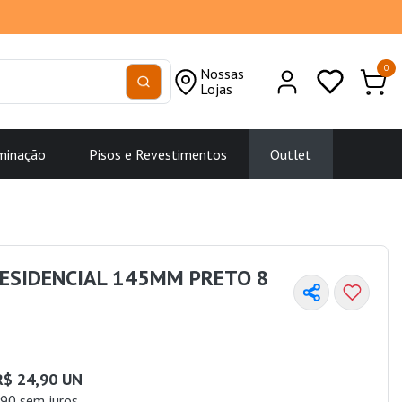
0
Nossas
Lojas
minação
Pisos e Revestimentos
Outlet
ESIDENCIAL 145MM PRETO 8
R$ 24,90 UN
90 sem juros