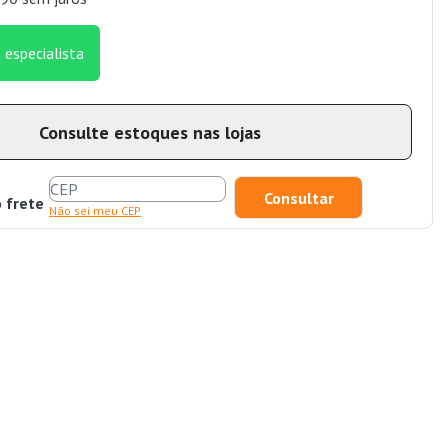
 especialista
Consulte estoques nas lojas
o frete
Não sei meu CEP