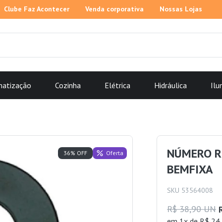
Clube Faz Acontecer
Venda corporativa
Nossas Lojas
matização
Cozinha
Elétrica
Hidráulica
Ilu
NÚMERO R
Oferta
36% OFF
BEMFIXA
SKU 53564008
R$ 38,90 UN
em 1x de R$ 24,