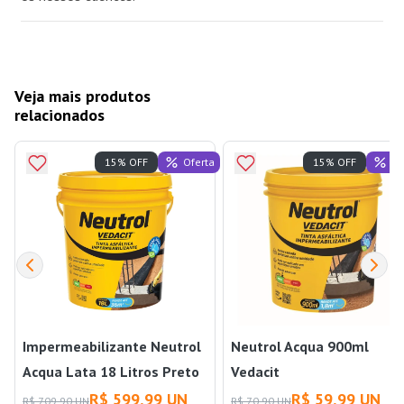
Veja mais produtos
relacionados
Oferta
Of
15% OFF
15% OFF
Impermeabilizante Neutrol
Neutrol Acqua 900ml
Acqua Lata 18 Litros Preto
Vedacit
Vedacit
R$ 599,99 UN
R$ 59,99 UN
R$ 709,90 UN
R$ 70,90 UN