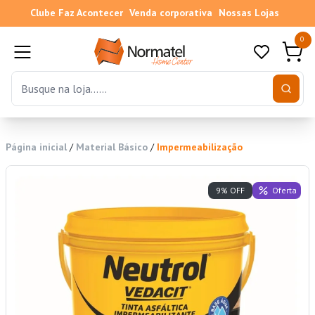
Clube Faz Acontecer
Venda corporativa
Nossas Lojas
0
Página inicial
/
Material Básico
/
Impermeabilização
Oferta
9% OFF