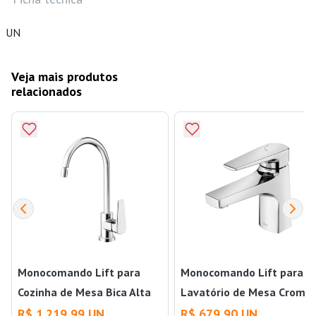
UN
Veja mais produtos
relacionados
Monocomando Lift para
Monocomando Lift para
Cozinha de Mesa Bica Alta
Lavatório de Mesa Croma
Cromado Docol
Docol
R$ 1.219,99 UN
R$ 679,90 UN