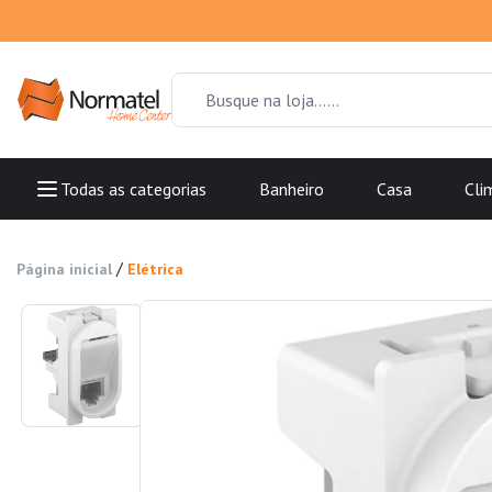
Todas as categorias
Banheiro
Casa
Cli
/
Página inicial
Elétrica