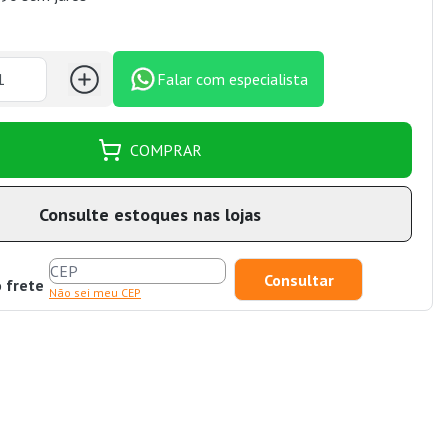
Falar com especialista
COMPRAR
Consulte estoques nas lojas
o frete
Não sei meu CEP