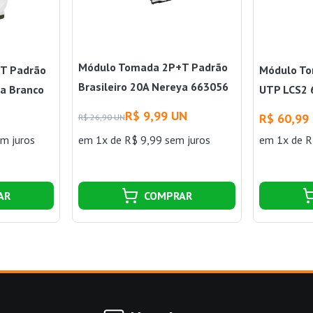
Módulo Tomada 2P+T Padrão
T Padrão
Módulo To
Brasileiro 20A Nereya 663056
ya Branco
UTP LCS2 
Branco Pial
Branco Pia
R$ 9,99 UN
R$ 60,99
R$ 26,90 UN
m juros
em 1x de R$ 9,99 sem juros
em 1x de R
AR
COMPRAR