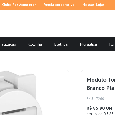
Clube Faz Acontecer
Venda corporativa
Nossas Lojas
matização
Cozinha
Elétrica
Hidráulica
Ilu
Módulo To
Branco Pia
SKU 17260
R$ 85,90 UN
em 1x de R$ 85,