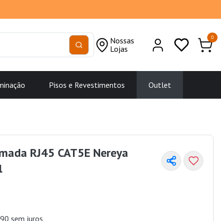
0
Nossas
Lojas
minação
Pisos e Revestimentos
Outlet
mada RJ45 CAT5E Nereya
l
90 sem juros