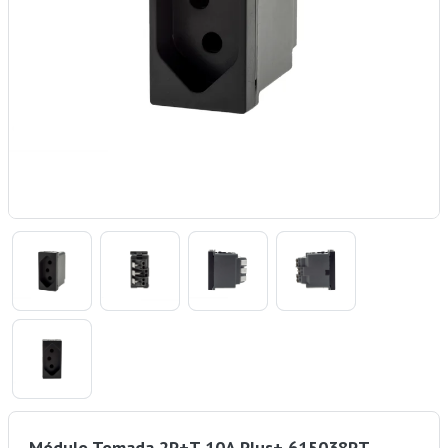
Módulo Tomada 2P+T 10A Plus+ 615038PT