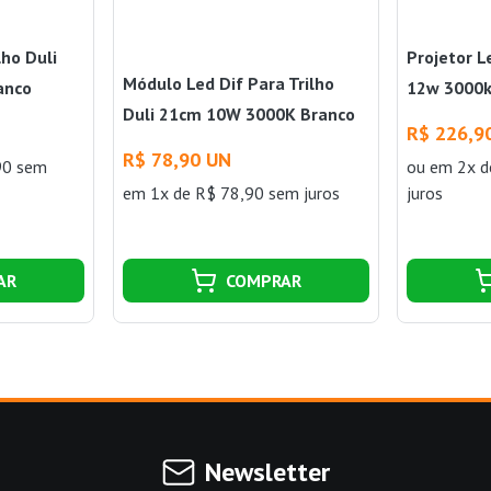
lho Duli
Projetor L
Módulo Led Dif Para Trilho
anco
12w 3000k
Duli 21cm 10W 3000K Branco
R$ 226,9
Nordecor
R$ 78,90 UN
90 sem
ou
em 2x d
em 1x de R$ 78,90 sem juros
juros
AR
COMPRAR
Newsletter