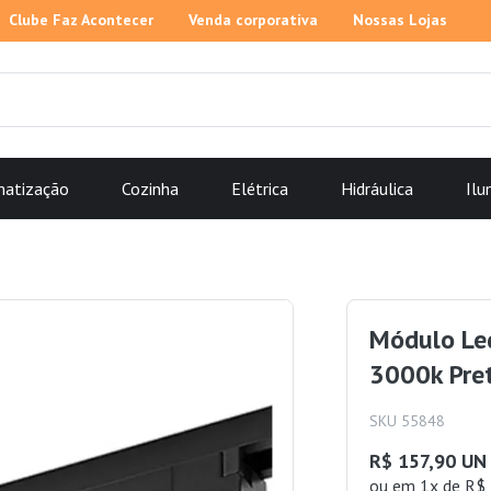
Clube Faz Acontecer
Venda corporativa
Nossas Lojas
matização
Cozinha
Elétrica
Hidráulica
Ilu
Módulo Led
3000k Pre
SKU 55848
R$ 157,90 UN
ou
em 1x de R$ 