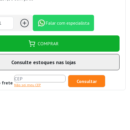
Falar com especialista
COMPRAR
Consulte estoques nas lojas
o frete
Não sei meu CEP