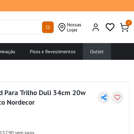
0
Nossas
Lojas
minação
Pisos e Revestimentos
Outlet
 Para Trilho Duli 34cm 20w
to Nordecor
157,90 sem juros