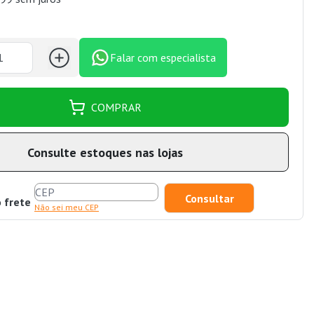
Falar com especialista
COMPRAR
Consulte estoques nas lojas
o frete
Não sei meu CEP