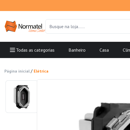
Todas as categorias
Banheiro
Casa
Cli
/
Página inicial
Elétrica