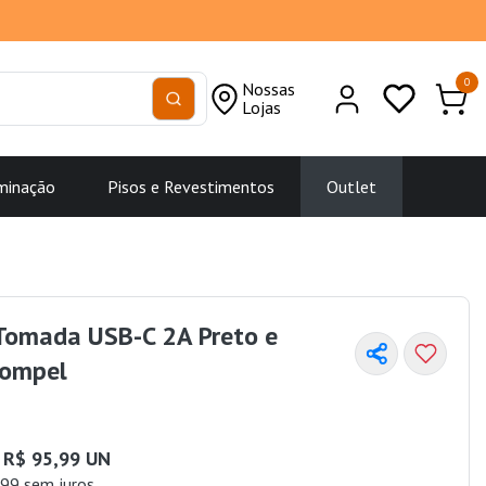
0
Nossas
Lojas
minação
Pisos e Revestimentos
Outlet
Tomada USB-C 2A Preto e
compel
R$ 95,99 UN
99 sem juros