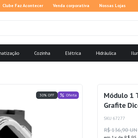
Clube Faz Acontecer
Venda corporativa
Nossas Lojas
matização
Cozinha
Elétrica
Hidráulica
Ilu
Módulo 1 
Oferta
30% OFF
Grafite Di
SKU 67277
R$ 136,90 UN
em 1x de R$ 95,