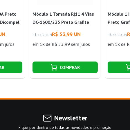
A Preto
Módulo 1 Tomada Rj11 4 Vias
Módulo 1 I
 Dicompel
DC-1600/235 Preto Grafite
Preto Gra
Dicompel
Dicompel
 UN
R$ 53,99 UN
R
R$ 75,90 UN
R$ 44,90 UN
m juros
em 1x de R$ 53,99 sem juros
em 1x de R
AR
COMPRAR
Newsletter
Fique por dentro de todas as novidades e promoção