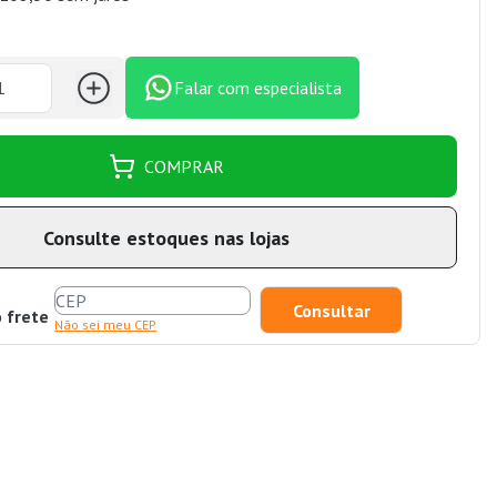
Falar com especialista
COMPRAR
Consulte estoques nas lojas
o frete
Não sei meu CEP