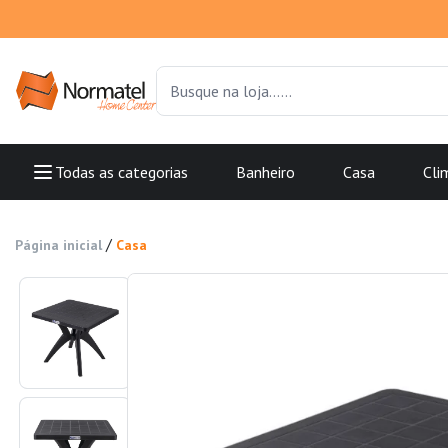
Todas as categorias
Banheiro
Casa
Cli
/
Página inicial
Casa