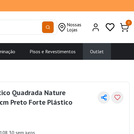
0
Nossas
Lojas
minação
Pisos e Revestimentos
Outlet
tico Quadrada Nature
m Preto Forte Plástico
108,30 sem juros