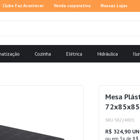
Clube Faz Acontecer
Venda corporativa
Nossas Lojas
matização
Cozinha
Elétrica
Hidráulica
Ilu
Mesa Plás
72x85x85c
SKU 50224001
R$ 324,90 UN
ou
em 3x de R$ 