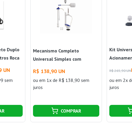
eto Duplo
Kit Univer
Mecanismo Completo
tros Roca
Acionamen
Universal Simples com
Deca
Acionamento Superior Astra
9 UN
R$ 138,90 UN
R$ 265,90 UN
99 sem
ou
em 1x de R$ 138,90 sem
ou
em 2x d
juros
juros
AR
COMPRAR