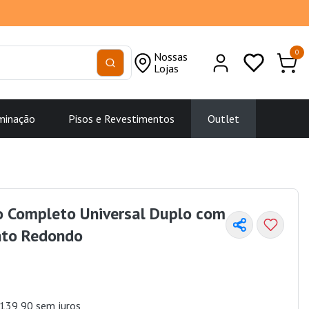
0
Nossas
Lojas
minação
Pisos e Revestimentos
Outlet
 Completo Universal Duplo com
to Redondo
139,90 sem juros