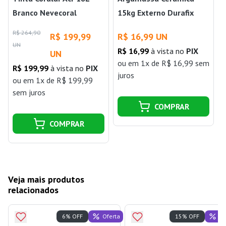
Branco Nevecoral
15kg Externo Durafix
R$ 264,90
R
R$ 199,99
R$ 16,99 UN
UN
R$ 16,99
à vista no
PIX
UN
ou
em 1x de R$ 16,99 sem
R$ 199,99
à vista no
PIX
juros
j
ou
em 1x de R$ 199,99
sem juros
COMPRAR
COMPRAR
Veja mais produtos
relacionados
Oferta
Of
6% OFF
15% OFF