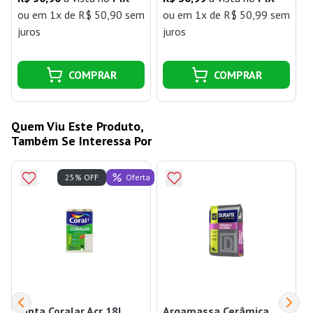
ou
em 1x de R$ 50,90 sem
ou
em 1x de R$ 50,99 sem
juros
juros
j
COMPRAR
COMPRAR
Quem Viu Este Produto,
Também Se Interessa Por
Oferta
25% OFF
Tinta Coralar Acr 18L
Argamassa Cerâmica