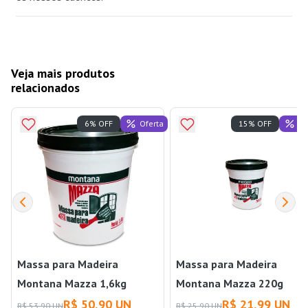
Veja mais produtos
relacionados
Oferta
Of
6% OFF
15% OFF
Massa para Madeira
Massa para Madeira
Montana Mazza 1,6kg
Montana Mazza 220g
Imbuia Montana
Branco Montana
R$ 50,90 UN
R$ 21,99 UN
R$ 53,90 UN
R$ 25,90 UN