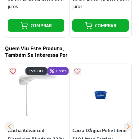
juros
juros
j
COMPRAR
COMPRAR
Quem Viu Este Produto,
Também Se Interessa Por
Oferta
15% OFF
Ducha Advanced
Caixa D'Água Polietileno