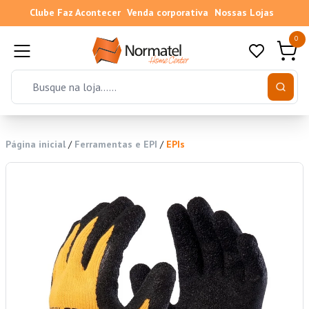
Clube Faz Acontecer
Venda corporativa
Nossas Lojas
0
Página inicial
/
Ferramentas e EPI
/
EPIs