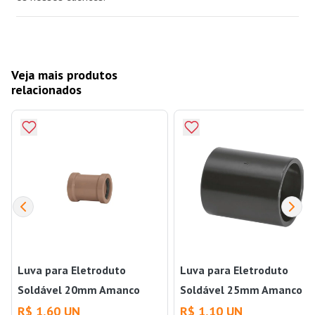
Veja mais produtos
relacionados
Luva para Eletroduto
Luva para Eletroduto
Soldável 20mm Amanco
Soldável 25mm Amanco
Wavin
Wavin
R$ 1,60 UN
R$ 1,10 UN