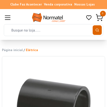
Clube Faz Acontecer
Venda corporativa
Nossas Lojas
0
Página inicial
/
Elétrica