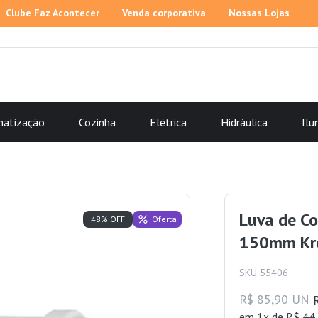
Clube Faz Acontecer
Venda corporativa
Nossas Lojas
matização
Cozinha
Elétrica
Hidráulica
Ilu
Luva de Co
Oferta
48% OFF
150mm Kr
SKU 55406
R$ 85,90 UN
em 1x de R$ 44,