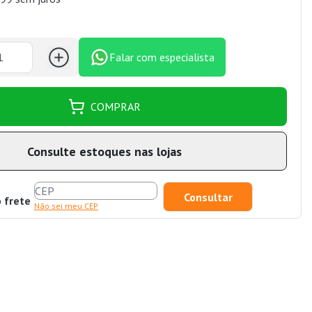
Falar com especialista
COMPRAR
Consulte estoques nas lojas
o frete
Não sei meu CEP