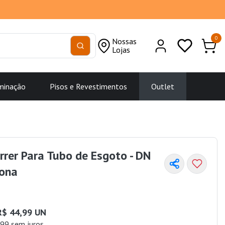
0
Nossas
Lojas
minação
Pisos e Revestimentos
Outlet
rrer Para Tubo de Esgoto - DN
ona
R$ 44,99 UN
99 sem juros