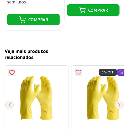
sem juros
COMPRAR
COMPRAR
Veja mais produtos
relacionados
Of
5% OFF