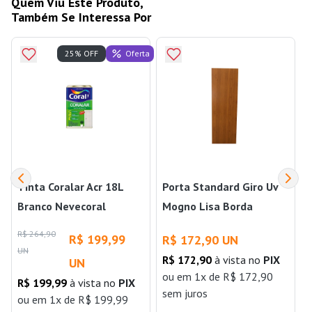
Quem Viu Este Produto,
Também Se Interessa Por
Oferta
25% OFF
Tinta Coralar Acr 18L
Porta Standard Giro Uv
Branco Nevecoral
Mogno Lisa Borda
Pintada 30mm x 800mm
R$ 264,90
R
R$ 199,99
R$ 172,90 UN
x 2100mm Colmeia
UN
R$ 172,90
à vista no
PIX
UN
ou
em 1x de R$ 172,90
R$ 199,99
à vista no
PIX
j
sem juros
ou
em 1x de R$ 199,99