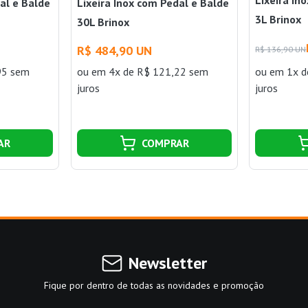
al e Balde
Lixeira Inox com Pedal e Balde
3L Brinox
30L Brinox
R$ 484,90 UN
R$ 136,90 UN
95 sem
ou
em 4x de R$ 121,22 sem
ou
em 1x d
juros
juros
AR
COMPRAR
Newsletter
Fique por dentro de todas as novidades e promoção