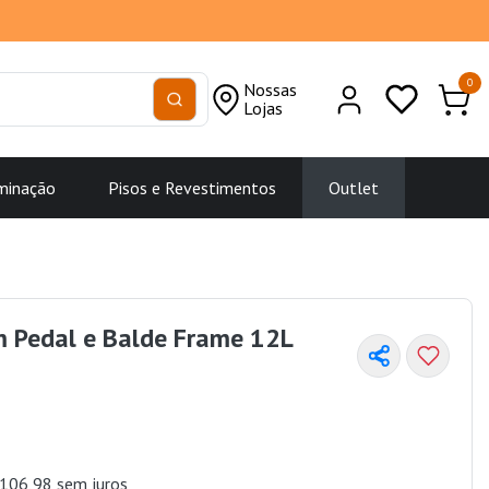
0
Nossas
Lojas
minação
Pisos e Revestimentos
Outlet
m Pedal e Balde Frame 12L
106,98 sem juros