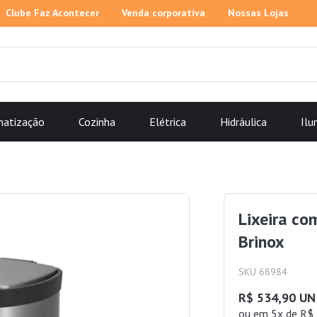
Clube Faz Acontecer
Venda corporativa
Nossas Lojas
matização
Cozinha
Elétrica
Hidráulica
Ilu
Lixeira co
Brinox
SKU 68984
R$ 534,90 UN
ou
em 5x de R$ 