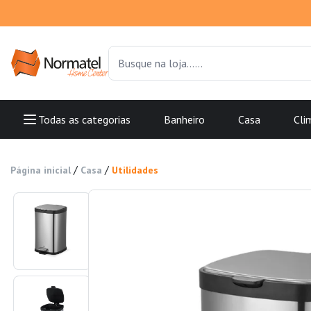
Todas as categorias
Banheiro
Casa
Cli
/
/
Página inicial
Casa
Utilidades