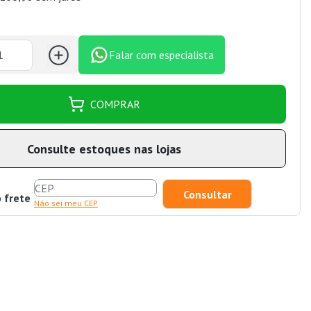
Falar com especialista
COMPRAR
Consulte estoques nas lojas
o frete
Não sei meu CEP