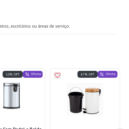
ros, escritórios ou áreas de serviço.
Oferta
Oferta
10% OFF
67% OFF
ox Com Pedal e Balde