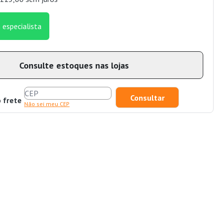
 especialista
Consulte estoques nas lojas
o frete
Não sei meu CEP