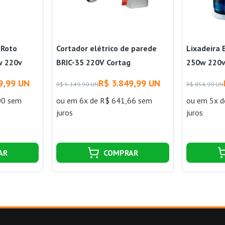
 Roto
Cortador elétrico de parede
Lixadeira 
w 220v
BRIC-35 220V Cortag
250w 220v
9,99 UN
R$ 3.849,99 UN
R$ 5.149,90 UN
R$ 854,90 UN
00 sem
ou
em 6x de R$ 641,66 sem
ou
em 5x d
juros
juros
AR
COMPRAR