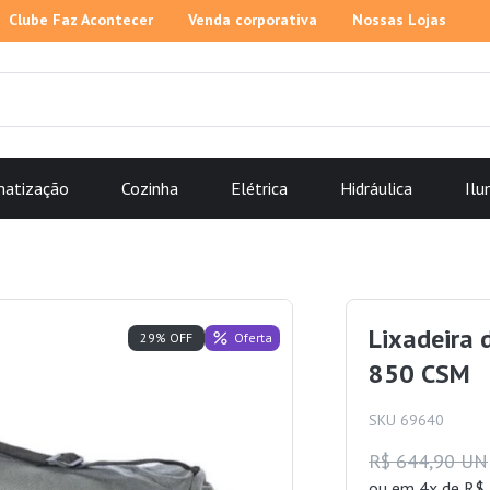
Clube Faz Acontecer
Venda corporativa
Nossas Lojas
matização
Cozinha
Elétrica
Hidráulica
Ilu
Lixadeira
Oferta
29% OFF
850 CSM
SKU 69640
R$ 644,90 UN
ou
em 4x de R$ 