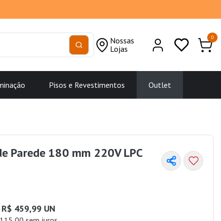
0
Nossas
Lojas
minação
Pisos e Revestimentos
Outlet
 de Parede 180 mm 220V LPC
R$ 459,99 UN
115,00 sem juros