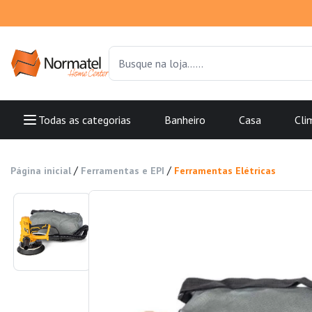
Todas as categorias
Banheiro
Casa
Cli
/
/
Página inicial
Ferramentas e EPI
Ferramentas Elétricas