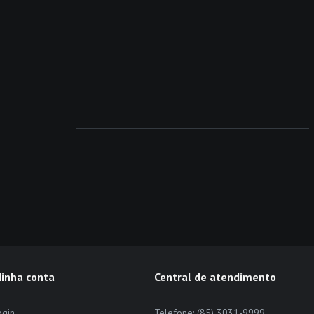
inha conta
Central de atendimento
ogin
Telefone: (85) 3031-9999