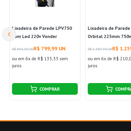
Lixadeira de Parede LPV750
Lixadeira de Parede
Com Led 220v Vonder
Orbital 225mm 750
Amarelo Stanley
R$ 799,99 UN
R$ 1.25
R$ 894,90 UN
R$ 1.389,90 UN
ou
em 6x de R$ 133,33 sem
ou
em 6x de R$ 210,
juros
juros
COMPRAR
COMPR