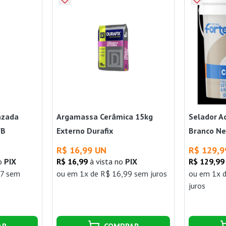
azada
Argamassa Cerâmica 15kg
Selador A
WB
Externo Durafix
Branco Ne
R$ 16,99 UN
R$ 129,9
no
PIX
R$ 16,99
à vista no
PIX
R$ 129,99
67 sem
ou
em 1x de R$ 16,99 sem juros
ou
em 1x 
juros
AR
COMPRAR