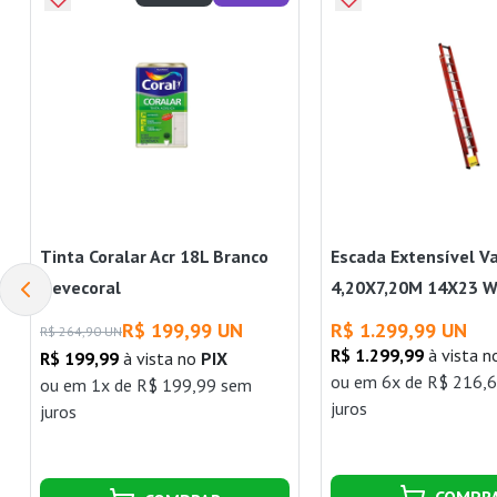
Tinta Coralar Acr 18L Branco
Escada Extensível V
Nevecoral
4,20X7,20M 14X23 
R$ 199,99 UN
R$ 1.299,99 UN
R$ 264,90 UN
R$ 1.299,99
à vista 
R$ 199,99
à vista no
PIX
ou
em 6x de R$ 216,
ou
em 1x de R$ 199,99 sem
juros
juros
COMPR