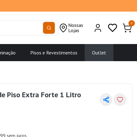
0
Nossas
Lojas
minação
Pisos e Revestimentos
Outlet
e Piso Extra Forte 1 Litro
99 sem juros