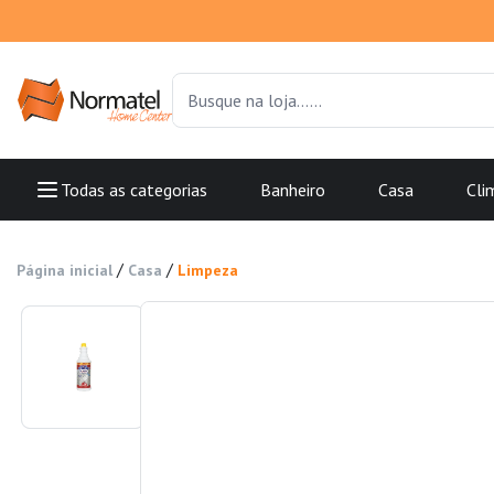
Todas as categorias
Banheiro
Casa
Cli
/
/
Página inicial
Casa
Limpeza