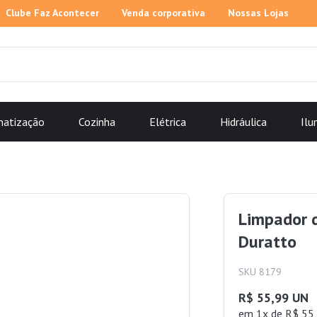
Clube Faz Acontecer
Venda corporativa
Nossas Lojas
matização
Cozinha
Elétrica
Hidráulica
Ilu
Limpador d
Duratto
SKU 8179
R$ 55,99 UN
em 1x de R$ 55,