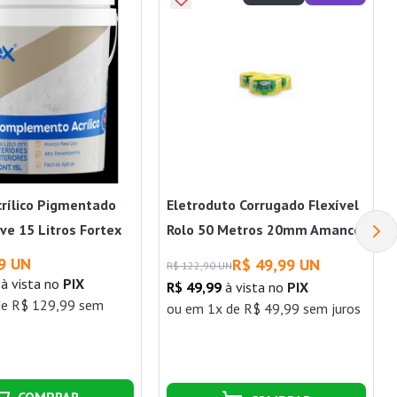
crílico Pigmentado
Eletroduto Corrugado Flexível
ve 15 Litros Fortex
Rolo 50 Metros 20mm Amanco
Wavin
9 UN
R$ 49,99 UN
R$ 122,90 UN
à vista no
PIX
R$ 49,99
à vista no
PIX
de R$ 129,99 sem
ou
em 1x de R$ 49,99 sem juros
COMPRAR