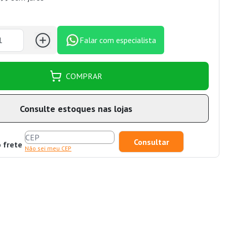
Falar com especialista
COMPRAR
Consulte estoques nas lojas
o frete
Não sei meu CEP