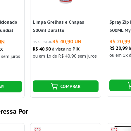
icionado
Limpa Grelhas e Chapas
Spray Zip
undial
500ml Duratto
300ML My
R$ 40,90 UN
R$ 20,99
UN
R$ 41,90 UN
R$ 20,99
à
R$ 40,90
à vista no
PIX
IX
ou
em 1x d
ou
em 1x de R$ 40,90 sem juros
 sem juros
COMPRAR
AR
ressa Por