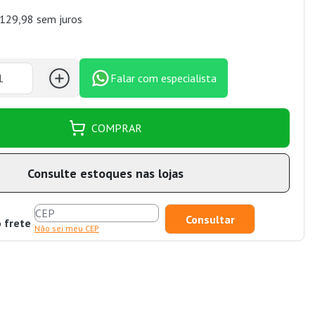
129,98 sem juros
Falar com especialista
COMPRAR
Consulte estoques nas lojas
o frete
Não sei meu CEP