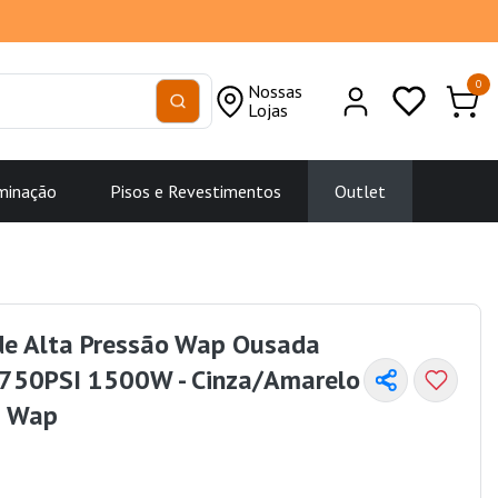
0
Nossas
Lojas
minação
Pisos e Revestimentos
Outlet
de Alta Pressão Wap Ousada
50PSI 1500W - Cinza/Amarelo
s Wap