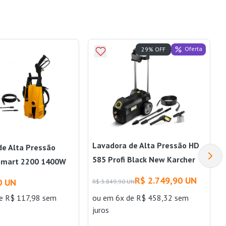
Oferta
29% OFF
Lavadora de Alta Pressão HD
de Alta Pressão
585 Profi Black New Karcher
Smart 2200 1400W
R$ 2.749,90 UN
0 UN
R$ 3.849,90 UN
e R$ 117,98 sem
ou
em 6x de R$ 458,32 sem
juros