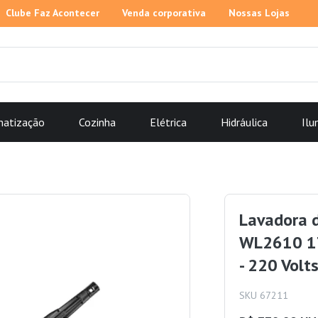
Clube Faz Acontecer
Venda corporativa
Nossas Lojas
matização
Cozinha
Elétrica
Hidráulica
Ilu
Lavadora 
WL2610 17
- 220 Volt
SKU 67211