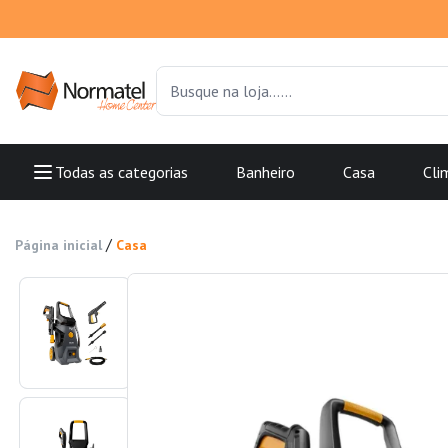
Todas as categorias
Banheiro
Casa
Cli
/
Página inicial
Casa