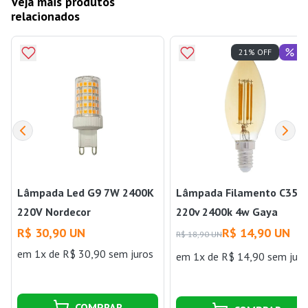
Veja mais produtos
relacionados
Of
21% OFF
Lâmpada Led G9 7W 2400K
Lâmpada Filamento C35
220V Nordecor
220v 2400k 4w Gaya
R$ 30,90 UN
R$ 14,90 UN
R$ 18,90 UN
em 1x de R$ 30,90 sem juros
em 1x de R$ 14,90 sem juro
COMPRAR