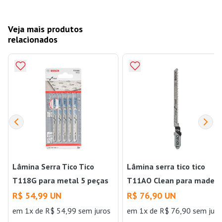
Veja mais produtos
relacionados
Lâmina Serra Tico Tico
Lâmina serra tico tico
T118G para metal 5 peças
T11AO Clean para madeir
Bosch
5 peças Bosch
R$ 54,99 UN
R$ 76,90 UN
em 1x de R$ 54,99 sem juros
em 1x de R$ 76,90 sem juro