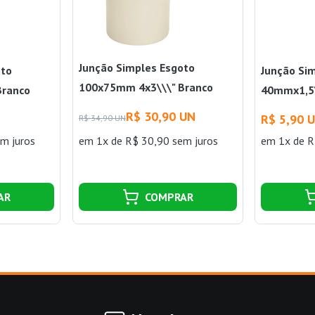
Junção Simples Esgoto
oto
Junção Si
100x75mm 4x3\\\" Branco
Branco
40mmx1,5\
Amanco Wavin
Wavin
R$ 30,90 UN
R$ 5,90 
R$ 34,90 UN
m juros
em 1x de R$ 30,90 sem juros
em 1x de R
AR
COMPRAR