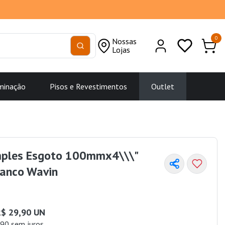
0
Nossas
Lojas
minação
Pisos e Revestimentos
Outlet
mples Esgoto 100mmx4\\\"
anco Wavin
$ 29,90 UN
90 sem juros