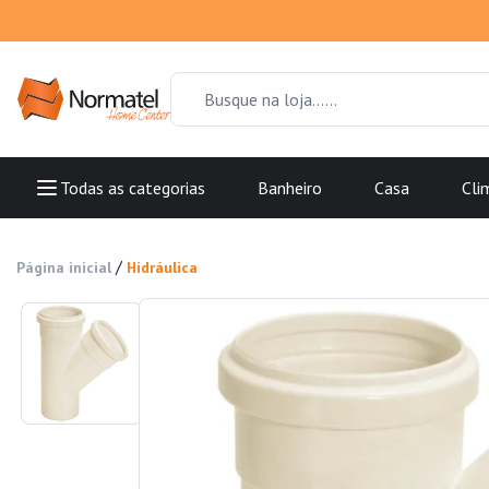
Todas as categorias
Banheiro
Casa
Cli
/
Página inicial
Hidráulica