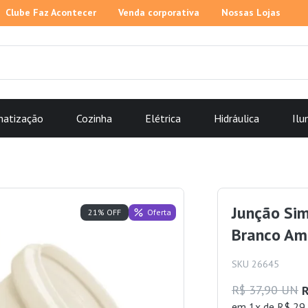
Clube Faz Acontecer
Venda corporativa
Nossas Lojas
matização
Cozinha
Elétrica
Hidráulica
Ilu
Junção Si
Oferta
21% OFF
Branco Am
SKU 26645
R$ 37,90 UN
R
em 1x de R$ 29,