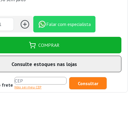
Falar com especialista
COMPRAR
Consulte estoques nas lojas
o frete
Não sei meu CEP