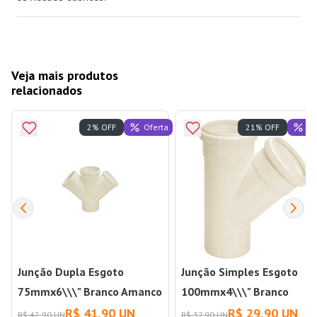
Veja mais produtos
relacionados
Oferta
Of
2% OFF
21% OFF
Junção Dupla Esgoto
Junção Simples Esgoto
75mmx6\\\" Branco Amanco
100mmx4\\\" Branco
Wavin
Amanco Wavin
R$ 41,90 UN
R$ 29,90 UN
R$ 42,90 UN
R$ 37,90 UN