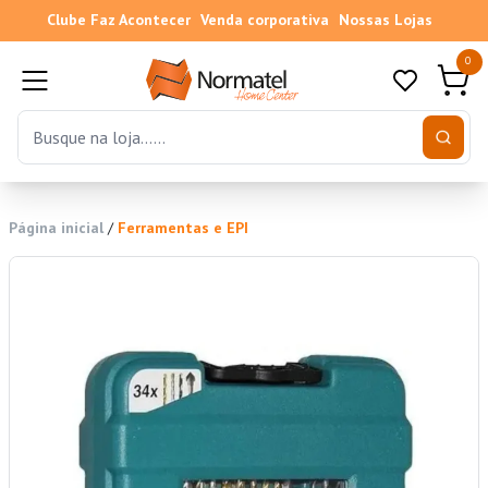
Clube Faz Acontecer
Venda corporativa
Nossas Lojas
0
Página inicial
/
Ferramentas e EPI