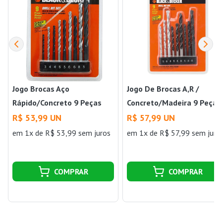
Jogo Brocas Aço
Jogo De Brocas A,R /
Rápido/Concreto 9 Peças
Concreto/Madeira 9 Peças
Black & Decker
Black e Decker
R$ 53,99 UN
R$ 57,99 UN
em 1x de R$ 53,99 sem juros
em 1x de R$ 57,99 sem juro
COMPRAR
COMPRAR